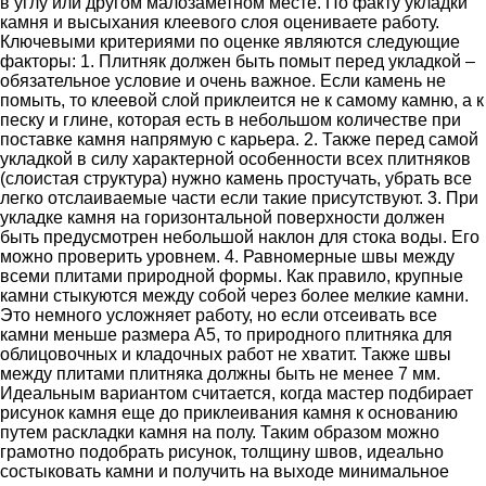
в углу или другом малозаметном месте. По факту укладки
камня и высыхания клеевого слоя оцениваете работу.
Ключевыми критериями по оценке являются следующие
факторы: 1. Плитняк должен быть помыт перед укладкой –
обязательное условие и очень важное. Если камень не
помыть, то клеевой слой приклеится не к самому камню, а к
песку и глине, которая есть в небольшом количестве при
поставке камня напрямую с карьера. 2. Также перед самой
укладкой в силу характерной особенности всех плитняков
(слоистая структура) нужно камень простучать, убрать все
легко отслаиваемые части если такие присутствуют. 3. При
укладке камня на горизонтальной поверхности должен
быть предусмотрен небольшой наклон для стока воды. Его
можно проверить уровнем. 4. Равномерные швы между
всеми плитами природной формы. Как правило, крупные
камни стыкуются между собой через более мелкие камни.
Это немного усложняет работу, но если отсеивать все
камни меньше размера А5, то природного плитняка для
облицовочных и кладочных работ не хватит. Также швы
между плитами плитняка должны быть не менее 7 мм.
Идеальным вариантом считается, когда мастер подбирает
рисунок камня еще до приклеивания камня к основанию
путем раскладки камня на полу. Таким образом можно
грамотно подобрать рисунок, толщину швов, идеально
состыковать камни и получить на выходе минимальное