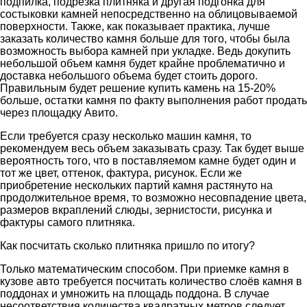
подпилка, подрезка плитняка и другая подгонка для
состыковки камней непосредственно на облицовываемой
поверхности. Также, как показывает практика, лучше
заказать количество камня больше для того, чтобы была
возможность выбора камней при укладке. Ведь докупить
небольшой объем камня будет крайне проблематично и
доставка небольшого объема будет стоить дорого.
Правильным будет решение купить камень на 15-20%
больше, остатки камня по факту выполнения работ продать
через площадку Авито.
Если требуется сразу несколько машин камня, то
рекомендуем весь объем заказывать сразу. Так будет выше
вероятность того, что в поставляемом камне будет один и
тот же цвет, оттенок, фактура, рисунок. Если же
приобретение нескольких партий камня растянуто на
продолжительное время, то возможно несовпадение цвета,
размеров вкраплений слюды, зернистости, рисунка и
фактуры самого плитняка.
Как посчитать сколько плитняка пришло по итогу?
Только математическим способом. При приемке камня в
кузове авто требуется посчитать количество слоёв камня в
поддонах и умножить на площадь поддона. В случае
несоответствия количества квадратных метров следует