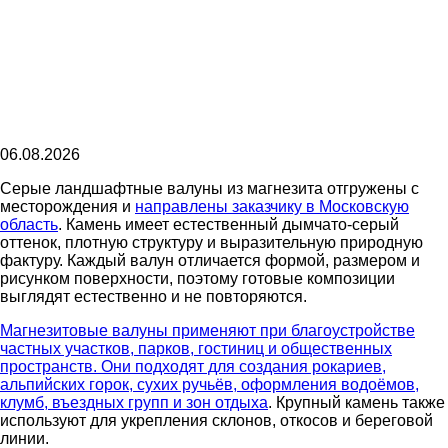
06.08.2026
Серые ландшафтные валуны из магнезита отгружены с
месторождения и
направлены заказчику в Московскую
область
. Камень имеет естественный дымчато-серый
оттенок, плотную структуру и выразительную природную
фактуру. Каждый валун отличается формой, размером и
рисунком поверхности, поэтому готовые композиции
выглядят естественно и не повторяются.
Магнезитовые валуны применяют при благоустройстве
частных участков, парков, гостиниц и общественных
пространств. Они подходят для создания рокариев,
альпийских горок, сухих ручьёв, оформления водоёмов,
клумб, въездных групп и зон отдыха
. Крупный камень также
используют для укрепления склонов, откосов и береговой
линии.