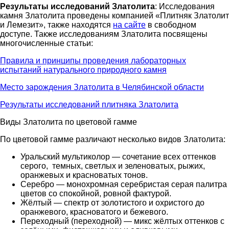
Результаты исследований Златолита
: Исследования
камня Златолита проведены компанией «Плитняк Златолит
и Лемезит», также находятся
на сайте
в свободном
доступе. Также исследованиям Златолита посвящены
многочисленные статьи:
Правила и принципы проведения лабораторных
испытаний натурального природного камня
Место зарождения Златолита в Челябинской области
Результаты исследований плитняка Златолита
Виды Златолита по цветовой гамме
По цветовой гамме различают несколько видов Златолита:
Уральский мультиколор — сочетание всех оттенков
серого, темных, светлых и зеленоватых, рыжих,
оранжевых и красноватых тонов.
Серебро — монохромная серебристая серая палитра
цветов со спокойной, ровной фактурой.
Жёлтый — спектр от золотистого и охристого до
оранжевого, красноватого и бежевого.
Переходный (переходной) — микс жёлтых оттенков с