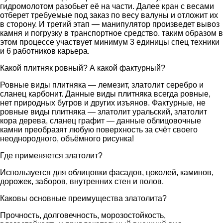
гидромолотом разобьет её на части. Далее кран с весами
отберет требуемые под заказ по весу валуны и отложит их
в сторону. И третий этап — манипулятор произведет вывоз
камня и погрузку в транспортное средство. таким образом в
этом процессе участвует минимум 3 единицы спец техники
и 6 работников карьера.
Какой плитняк ровный? А какой фактурный?
Ровные виды плитняка — лемезит, златолит серебро и
сланец карбонит. Данные виды плитняка всегда ровные,
нет природных бугров и других изъянов. Фактурные, не
ровные виды плитняка — златолит уральский, златолит
кора дерева, сланец графит — данные облицовочные
камни преобразят любую поверхность за счёт своего
неоднородного, объёмного рисунка!
Где применяется златолит?
Используется для облицовки фасадов, цоколей, каминов,
дорожек, заборов, внутренних стен и полов.
Каковы основные преимущества златолита?
Прочность, долговечность, морозостойкость,