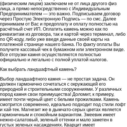
(физическим лицом) заключаем не от лица другого физ
лица, а прямо непосредственно с Индивидуальным
Предпринимателем — это важно. Подписываем договор
через Простую Электронную Подпись — по смс. Далее
принимаем от Вас и предоплату и оплату полностью на
расчётный счет ИП. Оплатить камень можно как по
реквизитам из договора, так и картой через терминал, либо
по QR-коду, либо уже введя данные своей карты на
платежной странице нашего банка. По факту оплаты Вы
получите кассовый чек в бумажном или электронном виде.
Все отгрузки камня осуществляются полностью
официально и легально с полной уплатой налогов.
Как выбрать ландшафтный камень?
Выбор ландшафтного камня — не простая задача. Он
должен гармонично сочетаться с окружающей его
природной и строительными сооружениями. У различных
пород камня свои преимущества! Доломит, к примеру,
имеет почти черный цвет с белыми прожилками. Камень
смотрится современно, идеально подходит под стили лофт
и хай-тек. Магнезит же в дымчато-серых цветах является
гармоничным и спокойным вариантом. Змеевик имеет
нежно-салатовый, зеленый оттенки и мало заметен в
густых зеленых насаждениях. Кварцит имеет