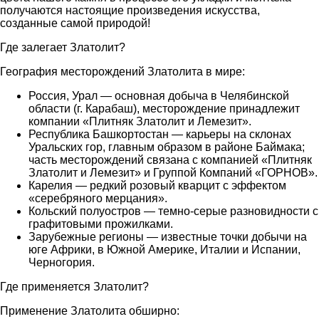
получаются настоящие произведения искусства,
созданные самой природой!
Где залегает Златолит?
География месторождений Златолита в мире:
Россия, Урал — основная добыча в Челябинской
области (г. Карабаш), месторождение принадлежит
компании «Плитняк Златолит и Лемезит».
Республика Башкортостан — карьеры на склонах
Уральских гор, главным образом в районе Баймака;
часть месторождений связана с компанией «Плитняк
Златолит и Лемезит» и Группой Компаний «ГОРНОВ».
Карелия — редкий розовый кварцит с эффектом
«серебряного мерцания».
Кольский полуостров — темно-серые разновидности с
графитовыми прожилками.
Зарубежные регионы — известные точки добычи на
юге Африки, в Южной Америке, Италии и Испании,
Черногория.
Где применяется Златолит?
Применение Златолита обширно: