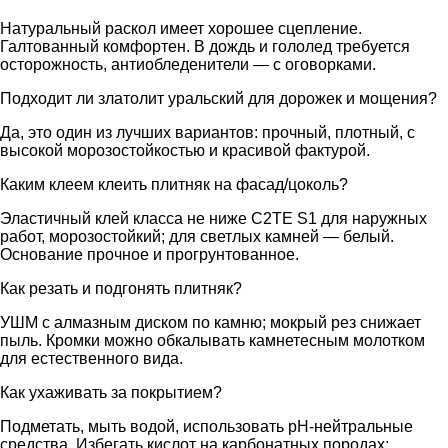
Натуральный раскол имеет хорошее сцепление.
Галтованный комфортен. В дождь и гололед требуется
осторожность, антиобледенители — с оговорками.
Подходит ли златолит уральский для дорожек и мощения?
Да, это один из лучших вариантов: прочный, плотный, с
высокой морозостойкостью и красивой фактурой.
Каким клеем клеить плитняк на фасад/цоколь?
Эластичный клей класса не ниже C2TE S1 для наружных
работ, морозостойкий; для светлых камней — белый.
Основание прочное и прогрунтованное.
Как резать и подгонять плитняк?
УШМ с алмазным диском по камню; мокрый рез снижает
пыль. Кромки можно обкалывать камнетесным молотком
для естественного вида.
Как ухаживать за покрытием?
Подметать, мыть водой, использовать pH-нейтральные
средства. Избегать кислот на карбонатных породах;