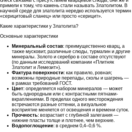
блеск связаны с присутствием кварцевой слюды, они же и
примели к тому, что камень стали называть Златолитом. В
научной среде для златолита нередко используется термин
«серицитовый сланец» или просто «серицит».
Какие характеристики у Златолита?
Основные характеристики
Минеральный состав
: преимущественно кварц, а
также мусковит, различные слюды, турмалин и другие
минералы. Золото и серебро в составе отсутствуют
(по данным исследований компании «Плитняк
Златолит и Лемезит»).
Фактура поверхности
: как правило, ровная;
возможны природные перепады, сколы и шагрень —
в рамках требований ГОСТ.
Цвет
: определяется набором минералов — может
быть однородным или с контрастными пятнами-
вкраплениями. В пределах одного месторождения
встречаются разные оттенки, а визуальное
восприятие меняется от освещения и времени суток.
Прочность
: возрастает с глубиной залегания —
нижние пласты толще и плотнее, чем верхние.
Водопоглощение
: в среднем 0,4–0,6 %.