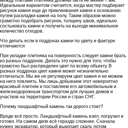
между плитами плитняка должны быть не менее 7 мм.
Идеальным вариантом считается, когда мастер подбирает
рисунок камня еще до приклеивания камня к основанию
путем раскладки камня на полу. Таким образом можно
грамотно подобрать рисунок, толщину швов, идеально
состыковать камни и получить на выходе минимальное
количество отходов.
Что делать если в поддонах камни по цвету и фактуре
отличаются
При укладке плитняка на поверхность следует камни брать
из разных поддонов. Делать это нужно для того, чтобы
грамотно был распределен цвет по всему объекту. В
разных поддонах цвет камня может незначительно
отличаться. Мы же не регулируем цвет камня и не можем
на него повлиять. Мы лишь добываем этот невероятно
красивый плитняк и поставляем его автомобильным и
железнодорожным транспортом для лучших домов и
участков на территории России и стран СНГ.
Почему ландшафтный камень так дорого стоит?
Вроде всё просто. Ландшафтный камень взял, погрузил и
готово. На самом деле всё гораздо сложнее. Сначала
нужен экскаватор, который выкопает скалу, потом