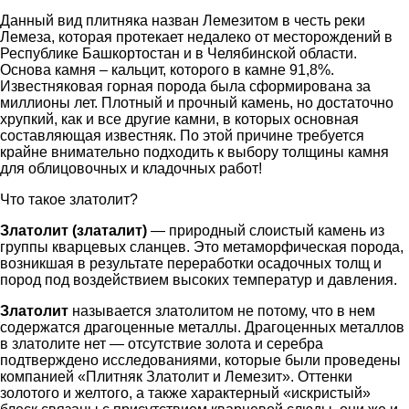
Данный вид плитняка назван Лемезитом в честь реки
Лемеза, которая протекает недалеко от месторождений в
Республике Башкортостан и в Челябинской области.
Основа камня – кальцит, которого в камне 91,8%.
Известняковая горная порода была сформирована за
миллионы лет. Плотный и прочный камень, но достаточно
хрупкий, как и все другие камни, в которых основная
составляющая известняк. По этой причине требуется
крайне внимательно подходить к выбору толщины камня
для облицовочных и кладочных работ!
Что такое златолит?
Златолит
(златалит)
— природный слоистый камень из
группы кварцевых сланцев. Это метаморфическая порода,
возникшая в результате переработки осадочных толщ и
пород под воздействием высоких температур и давления.
Златолит
называется златолитом не потому, что в нем
содержатся драгоценные металлы. Драгоценных металлов
в златолите нет — отсутствие золота и серебра
подтверждено исследованиями, которые были проведены
компанией «Плитняк Златолит и Лемезит». Оттенки
золотого и желтого, а также характерный «искристый»