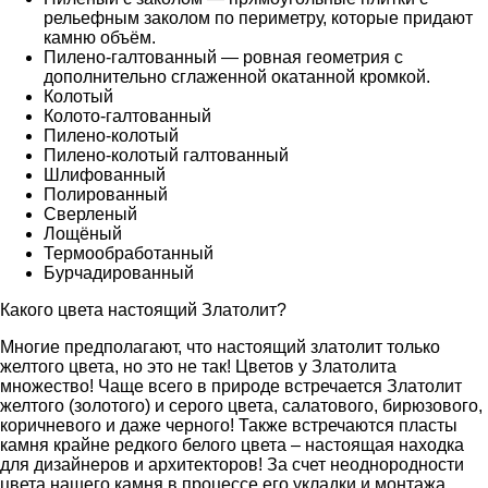
рельефным заколом по периметру, которые придают
камню объём.
Пилено-галтованный — ровная геометрия с
дополнительно сглаженной окатанной кромкой.
Колотый
Колото-галтованный
Пилено-колотый
Пилено-колотый галтованный
Шлифованный
Полированный
Сверленый
Лощёный
Термообработанный
Бурчадированный
Какого цвета настоящий Златолит?
Многие предполагают, что настоящий златолит только
желтого цвета, но это не так! Цветов у Златолита
множество! Чаще всего в природе встречается Златолит
желтого (золотого) и серого цвета, салатового, бирюзового,
коричневого и даже черного! Также встречаются пласты
камня крайне редкого белого цвета – настоящая находка
для дизайнеров и архитекторов! За счет неоднородности
цвета нашего камня в процессе его укладки и монтажа