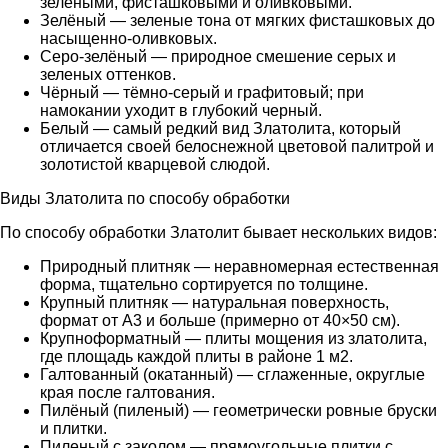
зелёными, фисташковыми и оливковыми.
Зелёный — зеленые тона от мягких фисташковых до
насыщенно-оливковых.
Серо-зелёный — природное смешение серых и
зеленых оттенков.
Чёрный — тёмно-серый и графитовый; при
намокании уходит в глубокий черный.
Белый — самый редкий вид Златолита, который
отличается своей белоснежной цветовой палитрой и
золотистой кварцевой слюдой.
Виды Златолита по способу обработки
По способу обработки Златолит бывает нескольких видов:
Природный плитняк — неравномерная естественная
форма, тщательно сортируется по толщине.
Крупный плитняк — натуральная поверхность,
формат от A3 и больше (примерно от 40×50 см).
Крупноформатный — плиты мощения из златолита,
где площадь каждой плиты в районе 1 м2.
Галтованный (окатанный) — сглаженные, округлые
края после галтования.
Пилёный (пиленый) — геометрически ровные бруски
и плитки.
Пиленый с заколом — прямоугольные плитки с