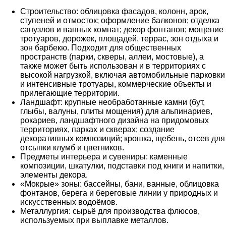
Строительство: облицовка фасадов, колонн, арок,
ступеней и отмосток; оформление балконов; отделка
санузлов и ванных комнат; декор фонтанов; мощение
тротуаров, дорожек, площадей, террас, зон отдыха и
зон барбекю. Подходит для общественных
пространств (парки, скверы, аллеи, мостовые), а
также может быть использован и в территориях с
высокой нагрузкой, включая автомобильные парковки
и интенсивные тротуары, коммерческие объекты и
прилегающие территории.
Ландшафт: крупные необработанные камни (бут,
глыбы, валуны, плиты мощения) для альпинариев,
рокариев, ландшафтного дизайна на придомовых
территориях, парках и скверах; создание
декоративных композиций; крошка, щебень, отсев для
отсыпки клумб и цветников.
Предметы интерьера и сувениры: каменные
композиции, шкатулки, подставки под книги и напитки,
элементы декора.
«Мокрые» зоны: бассейны, бани, ванные, облицовка
фонтанов, берега и береговые линии у природных и
искусственных водоёмов.
Металлургия: сырьё для производства флюсов,
используемых при выплавке металлов.