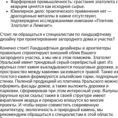
Фарфоровая промышленность: срастания златолита с
кварцем ценятся как исходное сырье.
Ювелирное дело: практического применения нет —
драгоценные металлы в камне отсутствуют,
подтверждено исследованиями компании «Плитняк
Златолит и Лемезит».
Стоит ли обращаться к специалистам по ландшафтному
дизайну при проектировании загородного дома и участка?
Конечно стоит! Ландшафтные дизайнеры и архитекторы
правильно спроектируют внешний облик Вашего
загородного участка, а мы им в этом поможем. Златолит
Уральский имеет трендовый серый-серебристый цвет. Из
крупных плит камня выкладываются пошаговые дорожки, а
пространство между камнями засеивается травой. Также из
толстого камня формируются альпийские горки, подпорные
стенки. Пиленой продукцией из плитняка Уральского можно
оформить фасады домов, а также выложить дорожки и
парковки, сформировав при этом интересный узор. Валуны
(крупные куски скалы) также в своей структуре имеют
вкрапления кварца и прекрасно впишутся во многие
проекты. И чтобы верно совместить современную
архитектуру, экологичность и природный камень, мы
рекомендуем обращаться к специалистам в этой области.