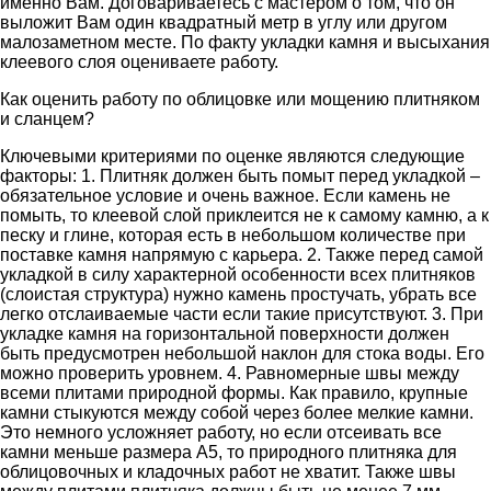
именно Вам. Договариваетесь с мастером о том, что он
выложит Вам один квадратный метр в углу или другом
малозаметном месте. По факту укладки камня и высыхания
клеевого слоя оцениваете работу.
Как оценить работу по облицовке или мощению плитняком
и сланцем?
Ключевыми критериями по оценке являются следующие
факторы: 1. Плитняк должен быть помыт перед укладкой –
обязательное условие и очень важное. Если камень не
помыть, то клеевой слой приклеится не к самому камню, а к
песку и глине, которая есть в небольшом количестве при
поставке камня напрямую с карьера. 2. Также перед самой
укладкой в силу характерной особенности всех плитняков
(слоистая структура) нужно камень простучать, убрать все
легко отслаиваемые части если такие присутствуют. 3. При
укладке камня на горизонтальной поверхности должен
быть предусмотрен небольшой наклон для стока воды. Его
можно проверить уровнем. 4. Равномерные швы между
всеми плитами природной формы. Как правило, крупные
камни стыкуются между собой через более мелкие камни.
Это немного усложняет работу, но если отсеивать все
камни меньше размера А5, то природного плитняка для
облицовочных и кладочных работ не хватит. Также швы