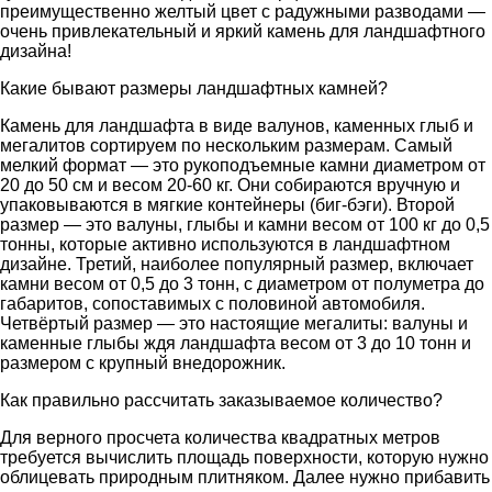
преимущественно желтый цвет с радужными разводами —
очень привлекательный и яркий камень для ландшафтного
дизайна!
Какие бывают размеры ландшафтных камней?
Камень для ландшафта в виде валунов, каменных глыб и
мегалитов сортируем по нескольким размерам. Самый
мелкий формат — это рукоподъемные камни диаметром от
20 до 50 см и весом 20-60 кг. Они собираются вручную и
упаковываются в мягкие контейнеры (биг-бэги). Второй
размер — это валуны, глыбы и камни весом от 100 кг до 0,5
тонны, которые активно используются в ландшафтном
дизайне. Третий, наиболее популярный размер, включает
камни весом от 0,5 до 3 тонн, с диаметром от полуметра до
габаритов, сопоставимых с половиной автомобиля.
Четвёртый размер — это настоящие мегалиты: валуны и
каменные глыбы ждя ландшафта весом от 3 до 10 тонн и
размером с крупный внедорожник.
Как правильно рассчитать заказываемое количество?
Для верного просчета количества квадратных метров
требуется вычислить площадь поверхности, которую нужно
облицевать природным плитняком. Далее нужно прибавить